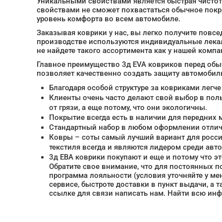
Уникальными свойствами является быстрая чистот
свойствами не сможет похвастаться обычное пок
уровень комфорта во всем автомобиле.
Заказывая коврики у нас, вы легко получите повс
производстве используются индивидуальные лекал
не найдете такого ассортимента как у нашей компа
Главное преимущество 3д EVA ковриков перед обы
позволяет качественно создать защиту автомобильн
Благодаря особой структуре за ковриками легче
Клиенты очень часто делают свой выбор в пол
от грязи, а еще потому, что они экологичны.
Покрытие всегда есть в наличии для передних 
Стандартный набор в любом оформлении отлич
Ковры – соты самый лучший вариант для росси
текстиля всегда и являются лидером среди ав
3д ЕВА коврики покупают и еще и потому что эт
Обратите свое внимание, что для постоянных п
программа лояльности (условия уточняйте у ме
сервисе, быстроте доставки в пункт выдачи, а 
ссылке для связи написать нам. Найти всю ин