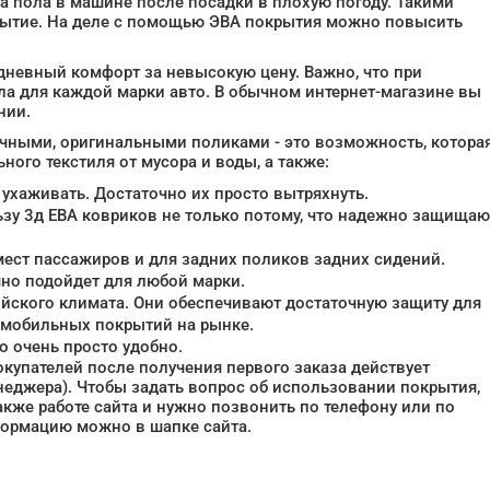
а пола в машине после посадки в плохую погоду. Такими
рытие. На деле с помощью ЭВА покрытия можно повысить
едневный комфорт за невысокую цену. Важно, что при
а для каждой марки авто. В обычном интернет-магазине вы
нии.
чными, оригинальными поликами - это возможность, котора
ого текстиля от мусора и воды, а также:
 ухаживать. Достаточно их просто вытряхнуть.
ьзу 3д ЕВА ковриков не только потому, что надежно защищаю
мест пассажиров и для задних поликов задних сидений.
но подойдет для любой марки.
йского климата. Они обеспечивают достаточную защиту для
томобильных покрытий на рынке.
о очень просто удобно.
окупателей после получения первого заказа действует
неджера). Чтобы задать вопрос об использовании покрытия,
также работе сайта и нужно позвонить по телефону или по
формацию можно в шапке сайта.